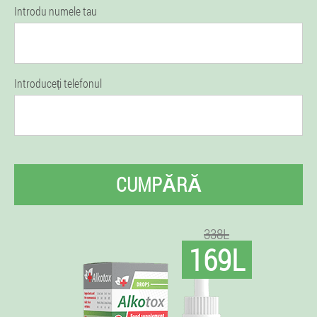
Introdu numele tau
Introduceți telefonul
CUMPĂRĂ
338L
169L