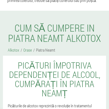
primirea coletului, trebuie să plătiți curierului sau prin poștă.
CUM SĂ CUMPERE IN
PIATRA NEAMT ALKOTOX
Alkotox
Orase
Piatra Neamt
PICĂTURI ÎMPOTRIVA
DEPENDENȚEI DE ALCOOL,
CUMPĂRAȚI ÎN PIATRA
NEAMȚ
Picăturile de alcotox reprezintă o revoluție în tratamentul