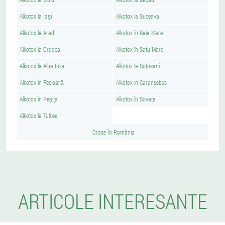
Alkotox la Iași
Alkotox la Suceava
Alkotox la Arad
Alkotox în Baia Mare
Alkotox la Oradea
Alkotox în Satu Mare
Alkotox la Alba Iulia
Alkotox la Botosani
Alkotox în Fecioară
Alkotox in Caransebes
Alkotox în Reșița
Alkotox în Sovata
Alkotox la Tulcea
Orase În România
ARTICOLE INTERESANTE