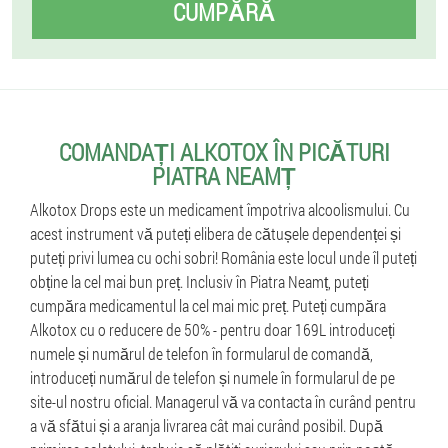
CUMPĂRĂ
COMANDAȚI ALKOTOX ÎN PICĂTURI
PIATRA NEAMȚ
Alkotox Drops este un medicament împotriva alcoolismului. Cu
acest instrument vă puteți elibera de cătușele dependenței și
puteți privi lumea cu ochi sobri! România este locul unde îl puteți
obține la cel mai bun preț. Inclusiv în Piatra Neamț, puteți
cumpăra medicamentul la cel mai mic preț. Puteți cumpăra
Alkotox cu o reducere de 50% - pentru doar 169L introduceți
numele și numărul de telefon în formularul de comandă,
introduceți numărul de telefon și numele în formularul de pe
site-ul nostru oficial. Managerul vă va contacta în curând pentru
a vă sfătui și a aranja livrarea cât mai curând posibil. După