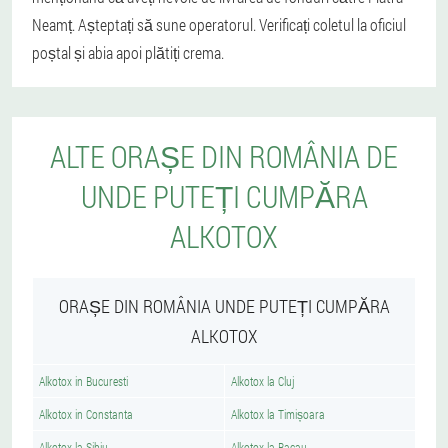
Neamț. Așteptați să sune operatorul. Verificați coletul la oficiul
poștal și abia apoi plătiți crema.
ALTE ORAȘE DIN ROMÂNIA DE
UNDE PUTEȚI CUMPĂRA
ALKOTOX
ORAȘE DIN ROMÂNIA UNDE PUTEȚI CUMPĂRA
ALKOTOX
Alkotox in Bucuresti
Alkotox la Cluj
Alkotox in Constanta
Alkotox la Timișoara
Alkotox la Sibiu
Alkotox la Bacau