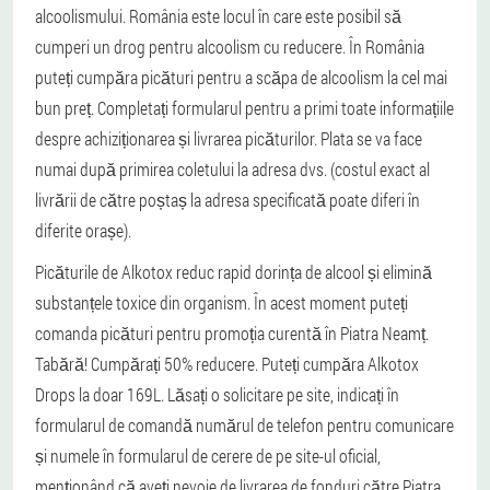
alcoolismului. România este locul în care este posibil să
cumperi un drog pentru alcoolism cu reducere. În România
puteți cumpăra picături pentru a scăpa de alcoolism la cel mai
bun preț. Completați formularul pentru a primi toate informațiile
despre achiziționarea și livrarea picăturilor. Plata se va face
numai după primirea coletului la adresa dvs. (costul exact al
livrării de către poștaș la adresa specificată poate diferi în
diferite orașe).
Picăturile de Alkotox reduc rapid dorința de alcool și elimină
substanțele toxice din organism. În acest moment puteți
comanda picături pentru promoția curentă în Piatra Neamț.
Tabără! Cumpărați 50% reducere. Puteți cumpăra Alkotox
Drops la doar 169L. Lăsați o solicitare pe site, indicați în
formularul de comandă numărul de telefon pentru comunicare
și numele în formularul de cerere de pe site-ul oficial,
menționând că aveți nevoie de livrarea de fonduri către Piatra