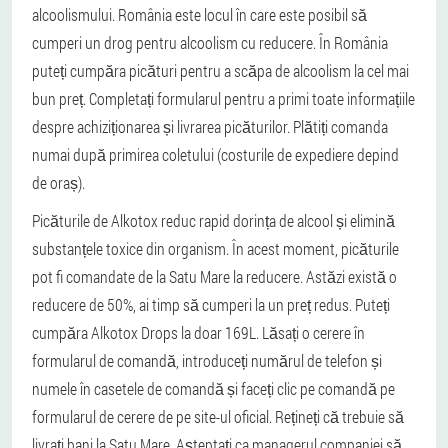
alcoolismului. România este locul în care este posibil să
cumperi un drog pentru alcoolism cu reducere. În România
puteți cumpăra picături pentru a scăpa de alcoolism la cel mai
bun preț. Completați formularul pentru a primi toate informațiile
despre achiziționarea și livrarea picăturilor. Plătiți comanda
numai după primirea coletului (costurile de expediere depind
de oraș).
Picăturile de Alkotox reduc rapid dorința de alcool și elimină
substanțele toxice din organism. În acest moment, picăturile
pot fi comandate de la Satu Mare la reducere. Astăzi există o
reducere de 50%, ai timp să cumperi la un preț redus. Puteți
cumpăra Alkotox Drops la doar 169L. Lăsați o cerere în
formularul de comandă, introduceți numărul de telefon și
numele în casetele de comandă și faceți clic pe comandă pe
formularul de cerere de pe site-ul oficial. Rețineți că trebuie să
livrați bani la Satu Mare. Așteptați ca managerul companiei să