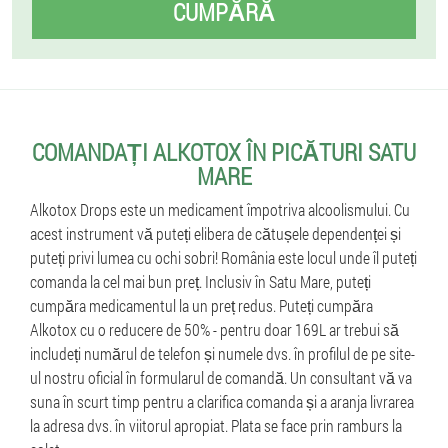
CUMPĂRĂ
COMANDAȚI ALKOTOX ÎN PICĂTURI SATU
MARE
Alkotox Drops este un medicament împotriva alcoolismului. Cu
acest instrument vă puteți elibera de cătușele dependenței și
puteți privi lumea cu ochi sobri! România este locul unde îl puteți
comanda la cel mai bun preț. Inclusiv în Satu Mare, puteți
cumpăra medicamentul la un preț redus. Puteți cumpăra
Alkotox cu o reducere de 50% - pentru doar 169L ar trebui să
includeți numărul de telefon și numele dvs. în profilul de pe site-
ul nostru oficial în formularul de comandă. Un consultant vă va
suna în scurt timp pentru a clarifica comanda și a aranja livrarea
la adresa dvs. în viitorul apropiat. Plata se face prin ramburs la