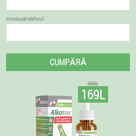
Introduceți telefonul
CUMPĂRĂ
338L
169L