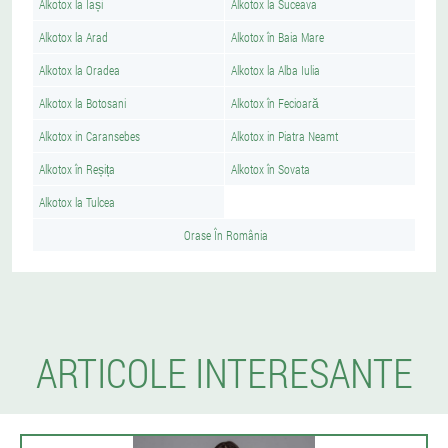
Alkotox la Iași
Alkotox la Suceava
Alkotox la Arad
Alkotox în Baia Mare
Alkotox la Oradea
Alkotox la Alba Iulia
Alkotox la Botosani
Alkotox în Fecioară
Alkotox in Caransebes
Alkotox in Piatra Neamt
Alkotox în Reșița
Alkotox în Sovata
Alkotox la Tulcea
Orase În România
ARTICOLE INTERESANTE