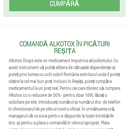
CUMPĂRĂ
COMANDĂ ALKOTOX ÎN PICĂTURI
REȘIȚA
Alkotox Drops este un medicament împotriva alcoolismului. Cu
acest instrument vă puteți elibera de cătușele dependenței și
puteți privi lumea cu ochi sobri! România este locul unde îl puteți
obține la cel mai bun preț. Inclusiv în Reșița, puteți cumpăra
medicamentul la un preț real. Pentru cei care doresc să cumpere
Alkotox cu o reducere de 50% - pentru doar 169L lăsați o
solicitare pe site, introduceți numărul și numărul dvs. de telefon
în chestionarul de pe site-ul nostru oficial. În următoarea oră,
managerul vă va suna pentru a răspunde la toate întrebările
dvs. și pentru a plasa o comandă în viitorul apropiat. Plata