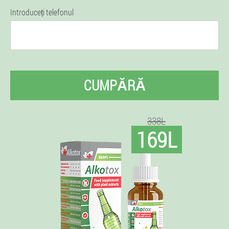
Introduceți telefonul
CUMPĂRĂ
338L
169L