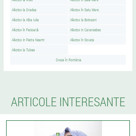
Alkotox la Oradea
Alkotox în Satu Mare
Alkotox la Alba Iulia
Alkotox la Botosani
Alkotox în Fecioară
Alkotox in Caransebes
Alkotox in Piatra Neamt
Alkotox în Sovata
Alkotox la Tulcea
Orase În România
ARTICOLE INTERESANTE