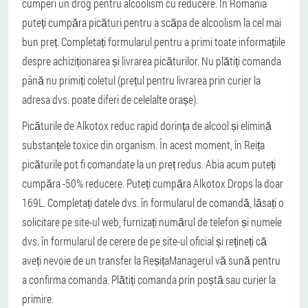
cumperi un drog pentru alcoolism cu reducere. În România
puteți cumpăra picături pentru a scăpa de alcoolism la cel mai
bun preț. Completați formularul pentru a primi toate informațiile
despre achiziționarea și livrarea picăturilor. Nu plătiți comanda
până nu primiți coletul (prețul pentru livrarea prin curier la
adresa dvs. poate diferi de celelalte orașe).
Picăturile de Alkotox reduc rapid dorința de alcool și elimină
substanțele toxice din organism. În acest moment, în Reița
picăturile pot fi comandate la un preț redus. Abia acum puteți
cumpăra -50% reducere. Puteți cumpăra Alkotox Drops la doar
169L. Completați datele dvs. în formularul de comandă, lăsați o
solicitare pe site-ul web, furnizați numărul de telefon și numele
dvs. în formularul de cerere de pe site-ul oficial și rețineți că
aveți nevoie de un transfer la ReșițaManagerul vă sună pentru
a confirma comanda. Plătiți comanda prin poștă sau curier la
primire.